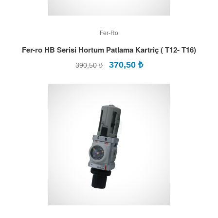
Fer-Ro
Fer-ro HB Serisi Hortum Patlama Kartriç ( T12- T16)
370,50
₺
390,50 ₺