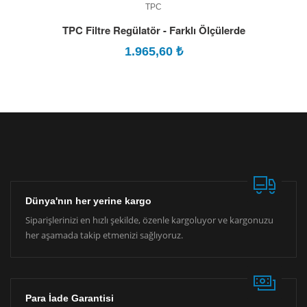
TPC
TPC Filtre Regülatör - Farklı Ölçülerde
1.965,60
₺
Dünya'nın her yerine kargo
Siparişlerinizi en hızlı şekilde, özenle kargoluyor ve kargonuzu
her aşamada takip etmenizi sağlıyoruz.
Para İade Garantisi