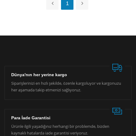
1
Dünya'nın her yerine kargo
Siparişlerinizi en hızlı şekilde, özenle kargoluyor ve kargonuzu
her aşamada takip etmenizi sağlıyoruz.
Para İade Garantisi
Ürünle ilgili yaşadığınız herhangi bir problemde, bizden
kaynaklı hatalarda iade garantisi veriyoruz.