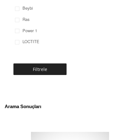
Beybi
Ras
Power 1
LOCTITE
Filtrele
Arama Sonuçları