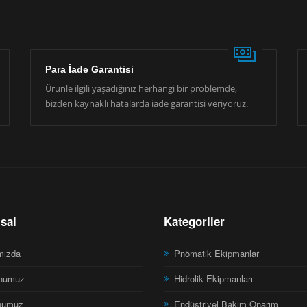
Para İade Garantisi
Ürünle ilgili yaşadığınız herhangi bir problemde,
bizden kaynaklı hatalarda iade garantisi veriyoruz.
sal
Kategoriler
mızda
Pnömatik Ekipmanlar
numuz
Hidrolik Ekipmanları
numuz
Endüstriyel Bakım Onarım